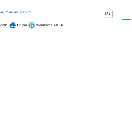
ка
,
Реклама на сайте
18+
omla,
Drupal,
WordPress, MODx.