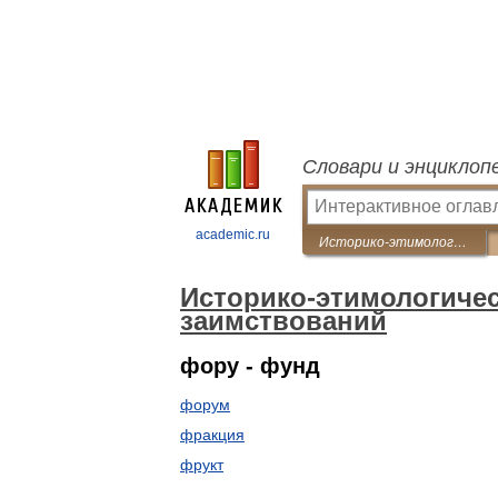
Словари и энциклоп
academic.ru
Историко-этимологический словарь латинских заимствований
Историко-этимологичес
заимствований
фору - фунд
форум
фракция
фрукт